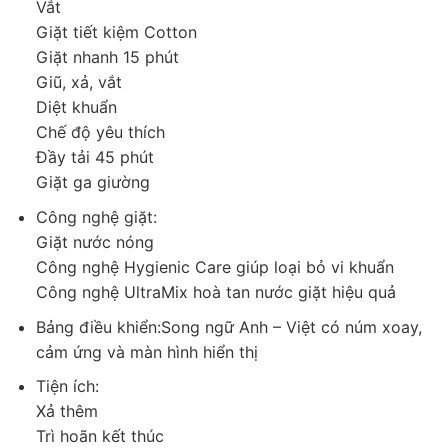
Vắt
Giặt tiết kiệm Cotton
Giặt nhanh 15 phút
Giũ, xả, vắt
Diệt khuẩn
Chế độ yêu thích
Đầy tải 45 phút
Giặt ga giường
*Hình ảnh chỉ mang tính chất minh họa
Công nghệ giặt:
Khả năng bảo vệ sức khỏe được đảm bảo qua cơ chế
Giặt nước nóng
kép:
công nghệ HygienicCare
phun hơi nước dịu nhẹ 40°C
Công nghệ Hygienic Care giúp loại bỏ vi khuẩn
cuối chu trình để diệt khuẩn, và
chương trình Sanitise
kết hợp
Công nghệ UltraMix hoà tan nước giặt hiệu quả
giặt nước nóng trên 60°C để loại bỏ virus cùng các tác nhân
Bảng điều khiển:Song ngữ Anh – Việt có núm xoay,
gây dị ứng thường gặp như mạt bụi, phấn hoa. Ngoài ra, hơi
cảm ứng và màn hình hiển thị
nước ấm cũng hỗ trợ làm mềm vải và giảm nhăn, giúp tiết kiệm
đáng kể thời gian là ủi hàng ngày.
Tiện ích:
Xả thêm
Trì hoãn kết thúc