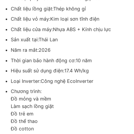
Chất liệu lồng giặt:Thép không gỉ
Chất liệu vỏ máy:Kim loại sơn tĩnh điện
Chất liệu cửa máy:Nhựa ABS + Kính chịu lực
Sản xuất tại:Thái Lan
*Hình ảnh chỉ mang tính chất minh họa
Năm ra mắt:2026
Công nghệ giặt
Thời gian bảo hành động cơ:10 năm
Máy giặt Electrolux này ứng dụng hệ thống công nghệ thông
Hiệu suất sử dụng điện:17.4 Wh/kg
minh để bảo vệ chất lượng quần áo cũng như sức khỏe người
dùng. Đối với trang phục cao cấp như lụa hay ren,
chương
Loại Inverter:Công nghệ EcoInverter
trình DelicatePlus
sử dụng chuyển động giặt êm dịu, giúp
Chương trình:
giảm tác động lên sợi vải, giữ phom dáng và độ bền màu mà
Đồ mỏng và mềm
không cần giặt tay. Đặc biệt, công nghệ UltraMix giúp hòa tan
Làm sạch lồng giặt
bột giặt và nước xả trước khi đưa vào lồng giặt, nhờ đó tăng
Đồ trẻ em
hiệu quả làm sạch và giảm cặn bám trên quần áo.
Đồ thể thao
Đồ cotton