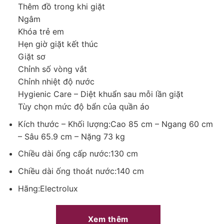
Thêm đồ trong khi giặt
Ngâm
Khóa trẻ em
Hẹn giờ giặt kết thúc
Giặt sơ
Chỉnh số vòng vắt
Chỉnh nhiệt độ nước
Hygienic Care – Diệt khuẩn sau mỗi lần giặt
*Hình ảnh chỉ mang tính chất minh họa
Tùy chọn mức độ bẩn của quần áo
Động cơ – Công nghệ tiết kiệm điện
Kích thước – Khối lượng:Cao 85 cm – Ngang 60 cm
Về khả năng vận hành, thiết bị sử dụng
động cơ truyền động
– Sâu 65.9 cm – Nặng 73 kg
gián tiếp
kết hợp cùng công nghệ biến tần EcoInverter cho khả
Chiều dài ống cấp nước:130 cm
năng vận hành êm ái, hạn chế rung lắc và tiếng ồn, đồng thời
tối ưu điện năng tiêu thụ, giúp tiết kiệm chi phí và không làm
Chiều dài ống thoát nước:140 cm
ảnh hưởng đến không gian nghỉ ngơi của gia đình.
Hãng:Electrolux
Với
tốc độ vắt lên tới 1400 vòng/phút
, quần áo được vắt ráo
nước hiệu quả, từ đó rút ngắn đáng kể thời gian phơi phóng
hoặc sấy khô.
Xem thêm