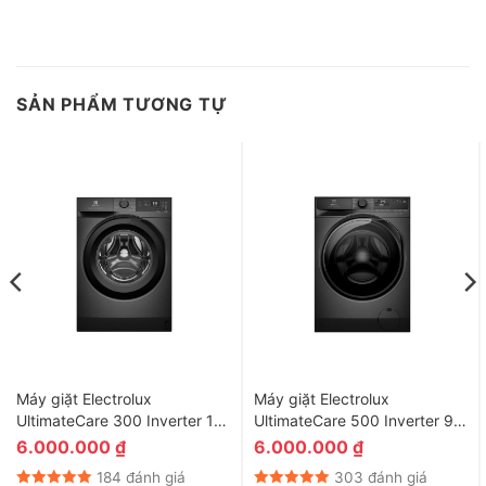
chọn đáng cân nhắc với khối lượng giặt lớn, khả năng giặt
nhanh và các công nghệ hỗ trợ bảo vệ sợi vải, phù hợp nhu cầu
chăm sóc quần áo của gia đình hiện đại.
SẢN PHẨM TƯƠNG TỰ
Máy giặt Electrolux
Máy giặt Electrolux
UltimateCare 300 Inverter 10
UltimateCare 500 Inverter 9
kg EWF1024D3SC
kg EWF9023P5SC
6.000.000
₫
6.000.000
₫
184 đánh giá
303 đánh giá