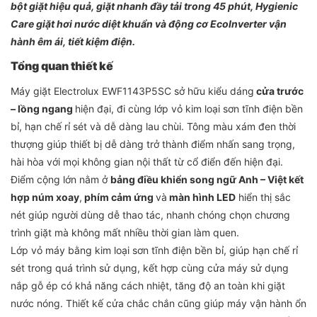
bột giặt hiệu quả, giặt nhanh đầy tải trong 45 phút, Hygienic
Care giặt hơi nước diệt khuẩn và động cơ EcoInverter vận
hành êm ái, tiết kiệm điện.
Tổng quan thiết kế
Máy giặt Electrolux EWF1143P5SC sở hữu kiểu dáng
cửa trước
– lồng ngang
hiện đại, đi cùng lớp vỏ kim loại sơn tĩnh điện bền
bỉ, hạn chế rỉ sét và dễ dàng lau chùi. Tông màu xám đen thời
thượng giúp thiết bị dễ dàng trở thành điểm nhấn sang trọng,
hài hòa với mọi không gian nội thất từ cổ điển đến hiện đại.
Điểm cộng lớn nằm ở
bảng điều khiển song ngữ Anh – Việt kết
hợp núm xoay
,
phím cảm ứng
và
màn hình LED
hiển thị sắc
nét giúp người dùng dễ thao tác, nhanh chóng chọn chương
trình giặt mà không mất nhiều thời gian làm quen.
Lớp vỏ máy bằng kim loại sơn tĩnh điện bền bỉ, giúp hạn chế rỉ
sét trong quá trình sử dụng, kết hợp cùng cửa máy sử dụng
nắp gỗ ép có khả năng cách nhiệt, tăng độ an toàn khi giặt
nước nóng. Thiết kế cửa chắc chắn cũng giúp máy vận hành ổn