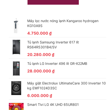
Máy lọc nước nóng lạnh Kangaroo hydrogen
KG10A9S
4.750.000
₫
Tủ lạnh Samsung Inverter 617 lít
RS64R5301B4/SV
20.280.000
₫
*Hình ảnh chỉ mang tính chất minh họa
Tủ lạnh LG Inverter 496 lít GR-X22MB
Tiện ích
28.000.000
₫
Máy giặt Electrolux được trang bị nhiều tiện ích quen thuộc,
giúp việc giặt giũ hằng ngày trở nên nhẹ nhàng và linh hoạt
Máy giặt Electrolux UltimateCare 300 Inverter 10
kg EWF1024D3SC
hơn. Bạn có thể thêm đồ trong khi giặt (ở giai đoạn đầu) để
6.000.000
₫
tránh bỏ sót quần áo sau khi máy đã khởi động, đồng thời dễ
dàng
trì hoãn thời gian kết thúc
để chủ động sắp xếp công
Smart Tivi LG 4K UHD 65UR801
việc và thời điểm phơi đồ.