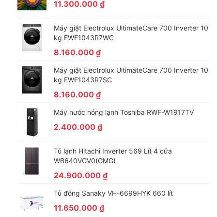
11.300.000
₫
Ngoài ra, chức năng
xả thêm
hỗ trợ làm sạch quần áo kỹ hơn
với những món nhiều bọt hoặc cần xả lại, mang lại cảm giác dễ
Máy giặt Electrolux UltimateCare 700 Inverter 10
chịu khi mặc. Máy còn cho phép
tùy chỉnh số vòng vắt
phù
kg EWF1043R7WC
hợp với từng loại vải, kết hợp
tùy chọn mức độ bẩn
để tự điều
8.160.000
₫
chỉnh thời gian và lượng nước, từ đó nâng cao hiệu quả giặt
sạch.
Máy giặt Electrolux UltimateCare 700 Inverter 10
kg EWF1043R7SC
8.160.000
₫
Máy nước nóng lạnh Toshiba RWF-W1917TV
2.400.000
₫
Tủ lạnh Hitachi Inverter 569 Lít 4 cửa
WB640VGV0(GMG)
24.900.000
₫
Tủ đông Sanaky VH-6699HYK 660 lít
*Hình ảnh chỉ mang tính chất minh họa
Nhìn chung, Electrolux UltimateCare 500 EWF1143P5SC là lựa
11.650.000
₫