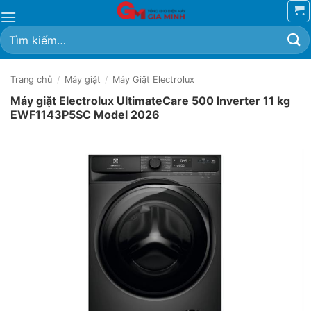
Bỏ
qua
Tìm
nội
kiếm:
dung
Trang chủ
/
Máy giặt
/
Máy Giặt Electrolux
Máy giặt Electrolux UltimateCare 500 Inverter 11 kg
EWF1143P5SC Model 2026